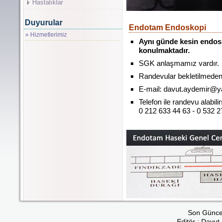
Hastalıklar
Duyurular
Endotam Endoskopi
» Hizmetlerimiz
Aynı günde kesin endos
konulmaktadır.
SGK anlaşmamız vardır.
Randevular bekletilmeden 
E-mail:
davut.aydemir@y
Telefon ile randevu alabilir
0 212 633 44 63 - 0 532 2
Son Güncel
Editör : Davut