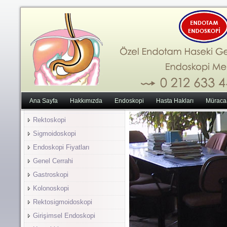
Ana Sayfa
Hakkımızda
Endoskopi
Hasta Hakları
Müraca
Rektoskopi
Sigmoidoskopi
Endoskopi Fiyatları
Genel Cerrahi
Gastroskopi
Kolonoskopi
Rektosigmoidoskopi
Girişimsel Endoskopi