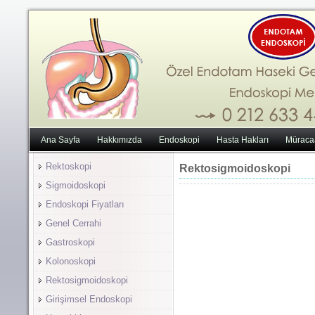
Ana Sayfa
Hakkımızda
Endoskopi
Hasta Hakları
Müraca
Rektoskopi
Rektosigmoidoskopi
Sigmoidoskopi
Endoskopi Fiyatları
Genel Cerrahi
Gastroskopi
Kolonoskopi
Rektosigmoidoskopi
Girişimsel Endoskopi