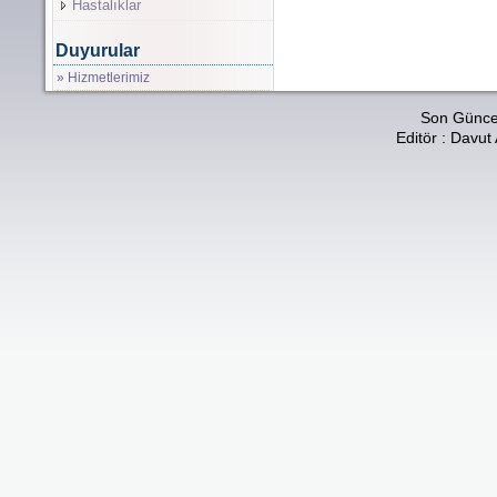
Hastalıklar
Duyurular
» Hizmetlerimiz
Son Güncel
Editör : Davut